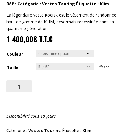
Réf :
Catégorie :
Vestes Touring
Étiquette :
Klim
La légendaire veste Kodiak est le vêtement de randonnée
haut de gamme de KLIM, désormais redessinée dans sa
quatrième génération.
1 400,00
€
T.T.C
Couleur
Taille
Effacer
quantité
de
Kodiak
Jacket
2026
Disponibilité sous 10 jours
Catégorie :
Vestes Touring
Étiquette :
Klim