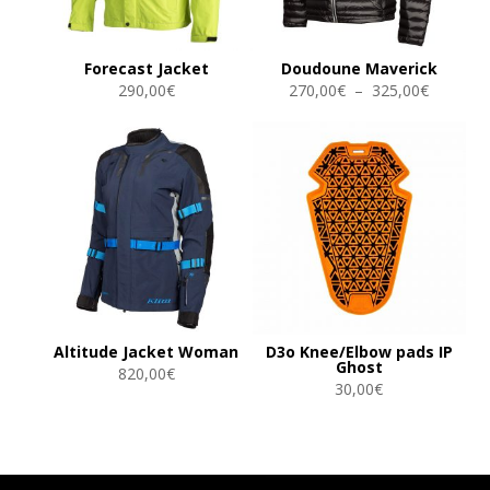
Forecast Jacket
Doudoune Maverick
Plage
290,00
€
270,00
€
–
325,00
€
de
prix :
270,00€
à
325,00€
Altitude Jacket Woman
D3o Knee/Elbow pads IP
Ghost
820,00
€
30,00
€