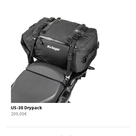
de
prix :
990,00€
à
1
010,00€
US-30 Drypack
209,00
€