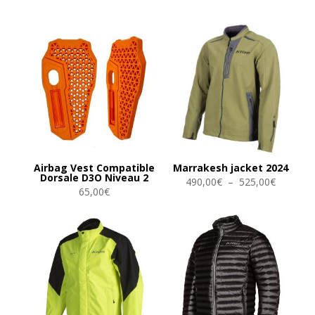
Airbag Vest Compatible
Marrakesh jacket 2024
Dorsale D3O Niveau 2
Plage
490,00
€
–
525,00
€
65,00
€
de
prix :
490,00€
à
525,00€