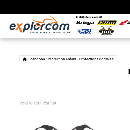
Distributeur exclusif :
SPÉCIALISTE ÉQUIPEMENT MOTO
/
Zandona
/
Protection enfant
/
Protections dorsales
Voici le seul résultat