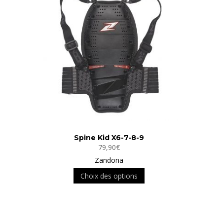
Spine Kid X6-7-8-9
79,90
€
Zandona
Ce
Choix des options
produit
a
plusieurs