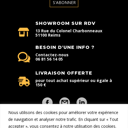
SHOWROOM SUR RDV
13 Rue du Colonel Charbonneaux
51100 Reims
BESOIN D'UNE INFO ?
Contactez-nous
06 81 56 14 05
LIVRAISON OFFERTE
pour tout achat supérieur ou égale à
150 €
Nous utilisons des cookies pour améliorer votre expérience
de navigation et analyser notre trafic. En cliquant sur « Tout
accepter », vous consentez à notre utilisation des cookies.
Copyright © 2026 - Explorcom | Tous droits réservés | Une