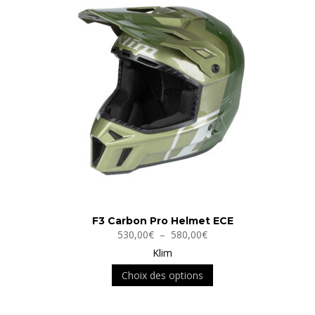
F3 Carbon Pro Helmet ECE
Plage
530,00
€
–
580,00
€
de
Klim
prix :
Ce
Choix des options
530,00€
produit
à
a