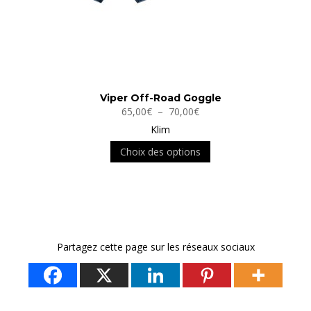
la
page
du
produit
Viper Off-Road Goggle
Plage
65,00
€
–
70,00
€
de
Klim
prix :
Ce
Choix des options
65,00€
produit
à
a
70,00€
plusieurs
variations.
Les
Partagez cette page sur les réseaux sociaux
options
peuvent
être
choisies