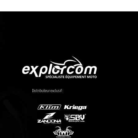
de
prix :
470,00€
à
505,00€
Distributeur exclusif :