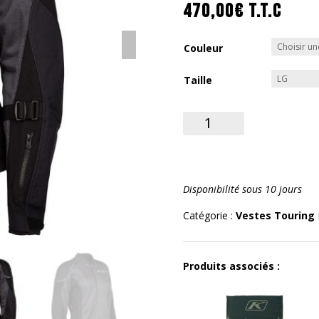
470,00
€
T.T.C
Couleur
Taille
quantité
de
Avalon
Jacket
woman
Disponibilité sous 10 jours
Catégorie :
Vestes Touring
Produits associés :