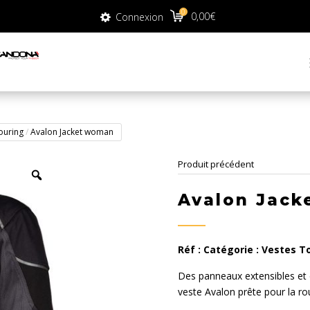
0
0
0,00
€
Connexion
0,00
€
Connexion
ouring
/
Avalon Jacket woman
Produit précédent
Avalon Jac
Réf :
Catégorie :
Vestes T
Des panneaux extensibles et 
veste Avalon prête pour la ro