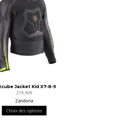
tcube Jacket Kid X7-8-9
219,90
€
Zandona
Ce
Choix des options
produit
a
plusieurs