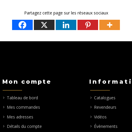
variations.
Les
Partagez cette page sur les réseaux sociaux
options
peuvent
être
choisies
sur
la
page
du
produit
Mon compte
Informat
Tableau de bord
Catalogues
Mes commandes
Revendeurs
Mes adresses
Vidéos
Détails du compte
Évènements