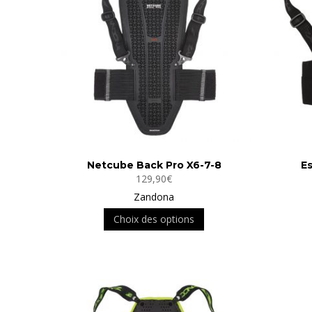
options
peuvent
être
choisies
sur
la
page
du
produit
Netcube Back Pro X6-7-8
E
129,90
€
Zandona
Ce
Choix des options
produit
a
plusieurs
variations.
Les