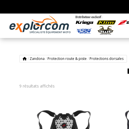
Distributeur exclusif :
SPÉCIALISTE ÉQUIPEMENT MOTO
/
Zandona
/
Protection route & piste
/
Protections dorsales
9 résultats affichés