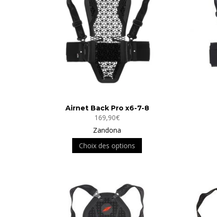
Airnet Back Pro x6-7-8
169,90
€
Zandona
Ce
Choix des options
produit
a
plusieurs
variations.
Les