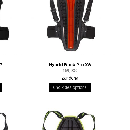
7
Hybrid Back Pro X8
169,90
€
Zandona
Ce
Ce
Choix des options
produit
produit
a
a
plusieurs
plusieurs
variations.
variations.
Les
Les