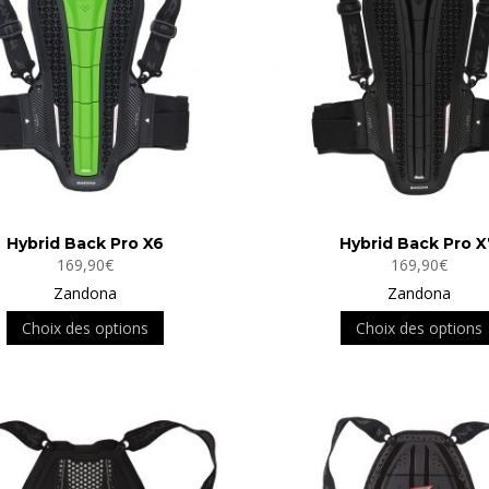
Hybrid Back Pro X6
Hybrid Back Pro X
169,90
€
169,90
€
Zandona
Zandona
Ce
Choix des options
Choix des options
produit
a
plusieurs
variations.
Les