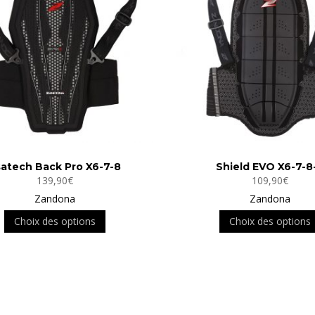
options
peuvent
être
choisies
sur
la
page
du
produit
satech Back Pro X6-7-8
Shield EVO X6-7-8
139,90
€
109,90
€
Zandona
Zandona
Ce
Choix des options
Choix des options
produit
a
plusieurs
variations.
Les