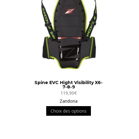
options
peuvent
être
choisies
sur
la
page
du
produit
Spine EVC Hight Visibility X6-
7-8-9
119,90
€
Zandona
Ce
Choix des options
produit
a
plusieurs