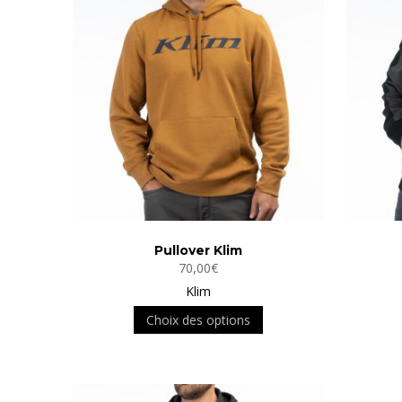
Pullover Klim
70,00
€
Klim
Ce
Choix des options
produit
a
plusieurs