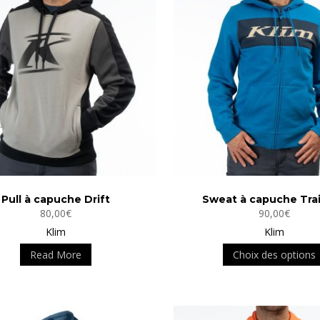
Pull à capuche Drift
Sweat à capuche Trai
80,00
€
90,00
€
Klim
Klim
Ce
Read More
Choix des options
produit
a
plusieurs