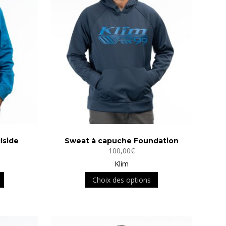
lside
Sweat à capuche Foundation
100,00
€
Klim
Ce
Ce
Choix des options
produit
produit
a
a
plusieurs
plusieurs