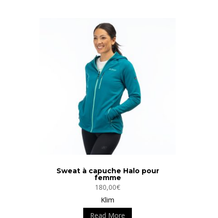
a
plusieurs
variations.
Les
options
peuvent
être
choisies
sur
la
page
du
produit
Sweat à capuche Halo pour
femme
180,00
€
Klim
Ce
Read More