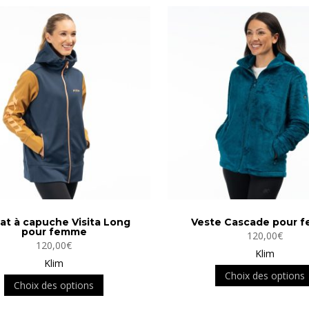
variations.
va
Les
Le
options
op
peuvent
pe
être
êt
choisies
ch
sur
su
la
la
page
p
du
d
produit
pr
at à capuche Visita Long
Veste Cascade pour 
pour femme
120,00
€
120,00
€
Klim
Klim
Choix des options
Ce
Choix des options
produit