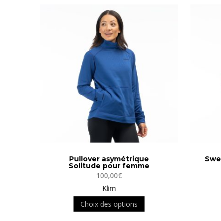
variations.
Les
options
peuvent
être
choisies
sur
la
page
du
produit
Pullover asymétrique
Swe
Solitude pour femme
100,00
€
Klim
Ce
Choix des options
produit