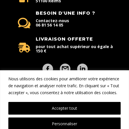
51100 Reims
BESOIN D'UNE INFO ?
Contactez-nous
06 81 56 14 05
LIVRAISON OFFERTE
pour tout achat supérieur ou égale à
150 €
Nous utilisons des cookies pour améliorer votre expérience
de navigation et analyser notre trafic. En cliquant sur « Tout
accepter », vous consentez à notre utilisation des cookies.
Copyright © 2026 - Explorcom | Tous droits réservés | Une
création
DreamProduction
Accepter tout
0
Personnaliser