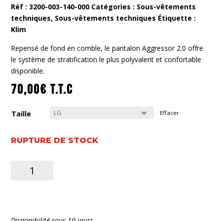
Réf :
3200-003-140-000
Catégories :
Sous-vêtements
techniques
,
Sous-vêtements techniques
Étiquette :
Klim
Repensé de fond en comble, le pantalon Aggressor 2.0 offre
le système de stratification le plus polyvalent et confortable
disponible.
70,00
€
T.T.C
Taille
Effacer
RUPTURE DE STOCK
quantité
de
Aggressor
Pant
2.0
Disponibilité sous 10 jours