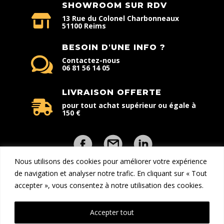
SHOWROOM SUR RDV
13 Rue du Colonel Charbonneaux
51100 Reims
BESOIN D'UNE INFO ?
Contactez-nous
06 81 56 14 05
LIVRAISON OFFERTE
pour tout achat supérieur ou égale à
150 €
Nous utilisons des cookies pour améliorer votre expérience
de navigation et analyser notre trafic. En cliquant sur « Tout
accepter », vous consentez à notre utilisation des cookies.
Copyright © 2026 - Explorcom | Tous droits réservés | Une
création
DreamProduction
Accepter tout