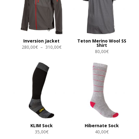
Inversion Jacket
Teton Merino Wool SS
Shirt
Plage
280,00
€
–
310,00
€
80,00
€
de
prix :
280,00€
à
310,00€
KLIM Sock
Hibernate Sock
35,00
€
40,00
€