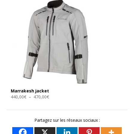
Marrakesh jacket
Plage
440,00
€
–
470,00
€
de
prix :
440,00€
Partagez sur les réseaux sociaux :
à