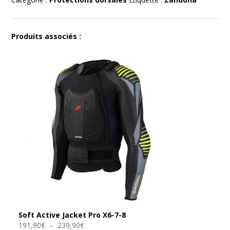
7-
8-
9
Produits associés :
Soft Active Jacket Pro X6-7-8
Plage
191,90
€
–
239,90
€