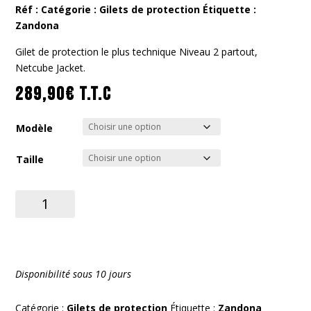
Réf :
Catégorie :
Gilets de protection
Étiquette :
Zandona
Gilet de protection le plus technique Niveau 2 partout,
Netcube Jacket.
289,90
€
T.T.C
Modèle
Taille
quantité
de
Netcube
Jacket
X6-
Disponibilité sous 10 jours
7-
8
Catégorie :
Gilets de protection
Étiquette :
Zandona