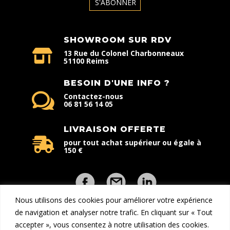
SHOWROOM SUR RDV
13 Rue du Colonel Charbonneaux
51100 Reims
BESOIN D'UNE INFO ?
Contactez-nous
06 81 56 14 05
LIVRAISON OFFERTE
pour tout achat supérieur ou égale à
150 €
Nous utilisons des cookies pour améliorer votre expérience
de navigation et analyser notre trafic. En cliquant sur « Tout
accepter », vous consentez à notre utilisation des cookies.
Copyright © 2026 - Explorcom | Tous droits réservés | Une