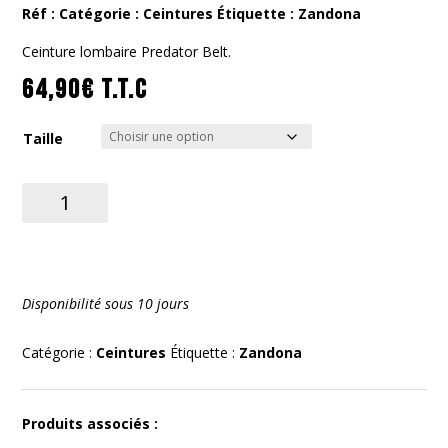
Réf :
Catégorie :
Ceintures
Étiquette :
Zandona
Ceinture lombaire Predator Belt.
64,90
€
T.T.C
Taille
quantité
de
Predator
Belt
Disponibilité sous 10 jours
Catégorie :
Ceintures
Étiquette :
Zandona
Produits associés :