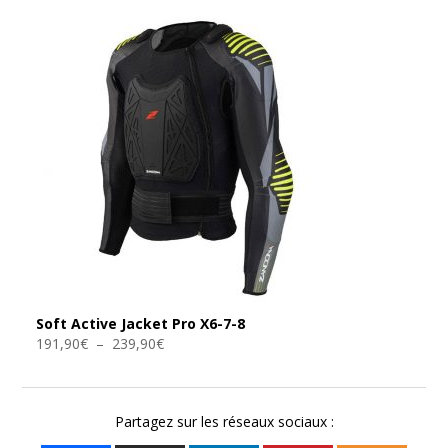
Soft Active Jacket Pro X6-7-8
Plage
191,90
€
–
239,90
€
de
prix :
191,90€
Partagez sur les réseaux sociaux :
à