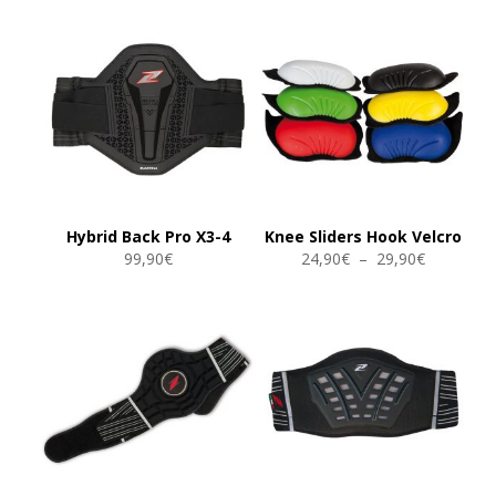
Hybrid Back Pro X3-4
Knee Sliders Hook Velcro
Plage
99,90
€
24,90
€
–
29,90
€
de
prix :
24,90€
à
29,90€