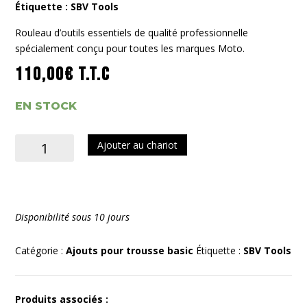
Étiquette :
SBV Tools
Rouleau d’outils essentiels de qualité professionnelle
spécialement conçu pour toutes les marques Moto.
110,00
€
T.T.C
EN STOCK
quantité
Ajouter au chariot
de
Ajout
Trousse
Ducati
Disponibilité sous 10 jours
DessertX,
Multistrada
Catégorie :
Ajouts pour trousse basic
Étiquette :
SBV Tools
V2
&
V4
Produits associés :