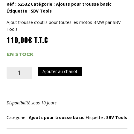
Réf :
52532
Catégorie :
Ajouts pour trousse basic
Étiquette :
SBV Tools
Ajout trousse d’outils pour toutes les motos BMW par SBV
Tools.
110,00
€
T.T.C
EN STOCK
quantité
Ajouter au chariot
de
Ajout
Trousse
BMW
Disponibilité sous 10 jours
Moto
Catégorie :
Ajouts pour trousse basic
Étiquette :
SBV Tools