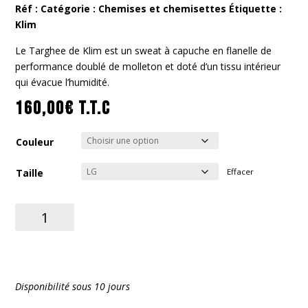
Réf :
Catégorie :
Chemises et chemisettes
Étiquette :
Klim
Le Targhee de Klim est un sweat à capuche en flanelle de
performance doublé de molleton et doté d’un tissu intérieur
qui évacue l’humidité.
160,00
€
T.T.C
Couleur
Taille
Effacer
quantité
de
Sweat
à
capuche
Disponibilité sous 10 jours
Targhee