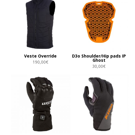
290,00€
à
310,00€
Veste Override
D3o Shoulder/Hip pads IP
Ghost
190,00
€
30,00
€