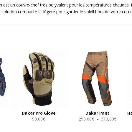
een est un couvre-chef très polyvalent pour les températures chaudes.
 solution compacte et légère pour garder le soleil hors de votre cou e
Dakar Pro Glove
Dakar Pant
H
lage
Plage
90,00
€
290,00
€
–
310,00
€
e
de