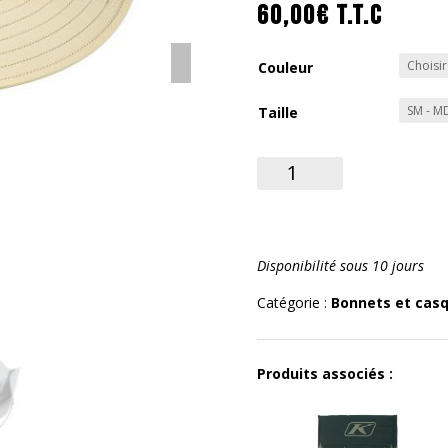
60,00
€
T.T.C
Couleur
Taille
quantité
de
Chapeau
Kanteen
Disponibilité sous 10 jours
Catégorie :
Bonnets et cas
Produits associés :