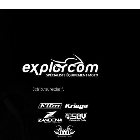
pr
2
à
4
Distributeur exclusif :