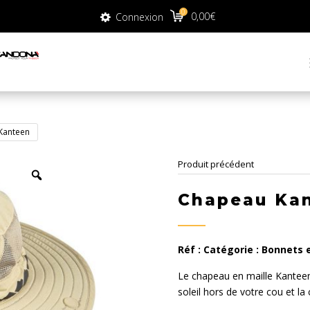
0
0
0,00
€
Connexion
0,00
€
Connexion
Kanteen
Produit précédent
Chapeau Ka
Réf :
Catégorie :
Bonnets 
Le chapeau en maille Kanteen
soleil hors de votre cou et la