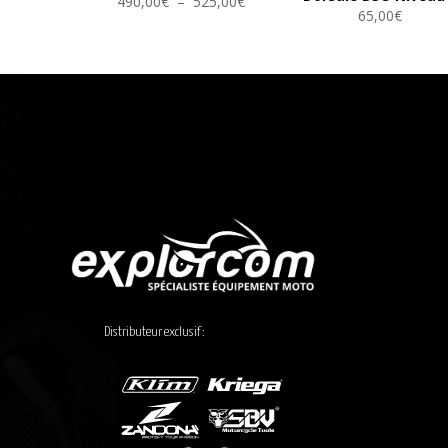
Plage
490,00
€
–
525,00
€
65,00
€
de
prix :
490,00€
à
525,00€
Distributeur exclusif :