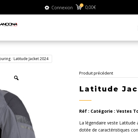
0
0
0,00
€
Connexion
0,00
€
Connexion
ouring
/
Latitude Jacket 2024
Produit précédent
Latitude Ja
Réf :
Catégorie :
Vestes T
La légendaire veste Latitude 
dotée de caractéristiques co