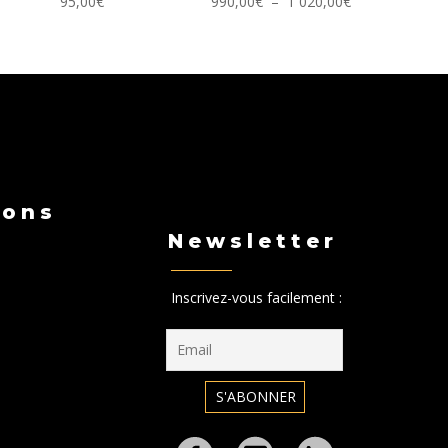
Plage
95,00
€
990,00
€
–
1 020,00
€
de
prix :
990,00€
à
1
020,00€
ions
Newsletter
Inscrivez-vous facilement :