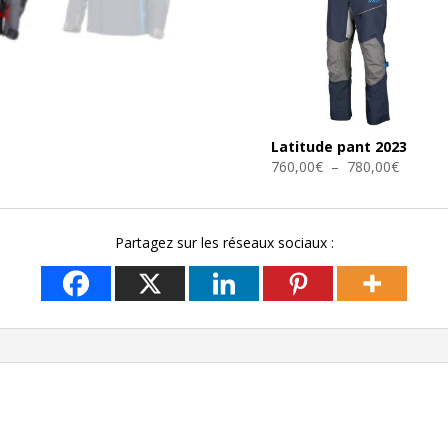
Latitude pant 2023
Plage
760,00
€
–
780,00
€
de
prix :
Partagez sur les réseaux sociaux :
760,00
à
780,00