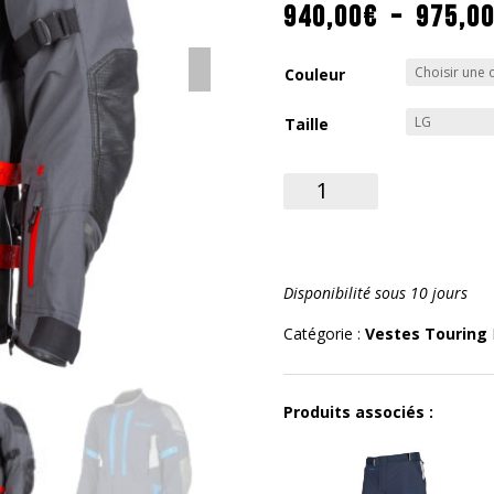
940,00
€
–
975,0
Couleur
Taille
quantité
de
Latitude
Jacket
2024
Disponibilité sous 10 jours
Catégorie :
Vestes Touring
Produits associés :