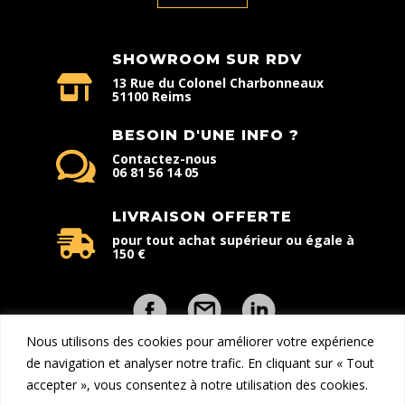
SHOWROOM SUR RDV
13 Rue du Colonel Charbonneaux
51100 Reims
BESOIN D'UNE INFO ?
Contactez-nous
06 81 56 14 05
LIVRAISON OFFERTE
pour tout achat supérieur ou égale à
150 €
Nous utilisons des cookies pour améliorer votre expérience
de navigation et analyser notre trafic. En cliquant sur « Tout
accepter », vous consentez à notre utilisation des cookies.
Copyright © 2026 - Explorcom | Tous droits réservés | Une