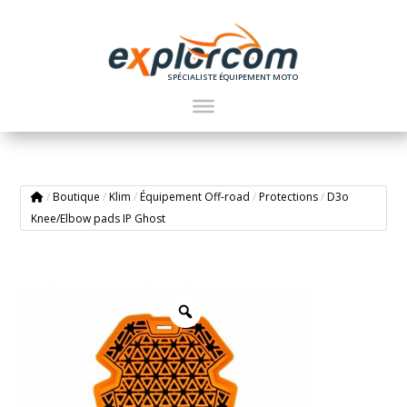
SPÉCIALISTE ÉQUIPEMENT MOTO
/
Boutique
/
Klim
/
Équipement Off-road
/
Protections
/
D3o
Knee/Elbow pads IP Ghost