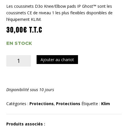
Les coussinets D3o Knee/Elbow pads IP Ghost™ sont les
coussinets CE de niveau 1 les plus flexibles disponibles de
l’équipement KLIM.
30,00
€
T.T.C
EN STOCK
quantité
Ajouter au chariot
de
D3o
Knee/Elbow
pads
Disponibilité sous 10 jours
IP
Ghost
Catégories :
Protections
,
Protections
Étiquette :
Klim
Produits associés :