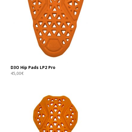
D3O Hip Pads LP2 Pro
45,00
€