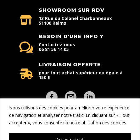
SHOWROOM SUR RDV
13 Rue du Colonel Charbonneaux
51100 Reims
BESOIN D'UNE INFO ?
Contactez-nous
06 81 56 14 05
LIVRAISON OFFERTE
pour tout achat supérieur ou égale à
150 €
Nous utilisons des cookies pour améliorer votre expérience
de navigation et analyser notre trafic. En cliquant sur « Tout
accepter », vous consentez à notre utilisation des cookies.
Copyright © 2026 - Explorcom | Tous droits réservés | Une
création
DreamProduction
Accepter tout