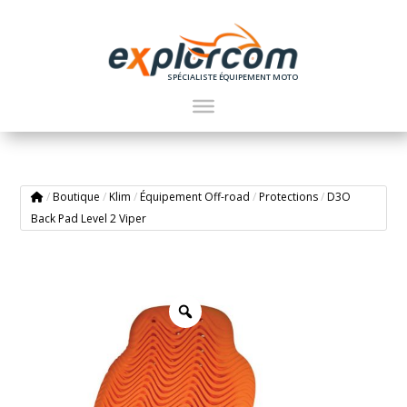
SPÉCIALISTE ÉQUIPEMENT MOTO
/
Boutique
/
Klim
/
Équipement Off-road
/
Protections
/
D3O
Back Pad Level 2 Viper