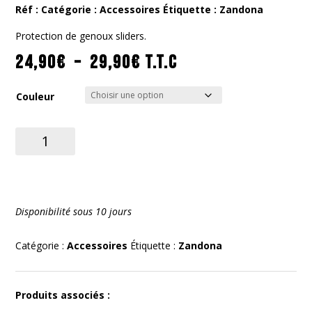
Réf :
Catégorie :
Accessoires
Étiquette :
Zandona
Protection de genoux sliders.
Plage
24,90
€
–
29,90
€
T.T.C
de
prix :
Couleur
24,90€
à
quantité
de
29,90€
Knee
Sliders
Hook
Disponibilité sous 10 jours
Velcro
Catégorie :
Accessoires
Étiquette :
Zandona
Produits associés :