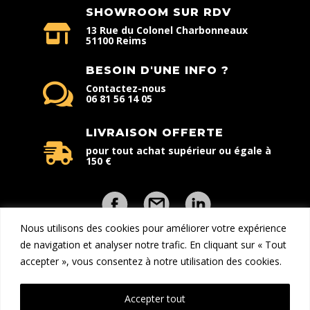
SHOWROOM SUR RDV
13 Rue du Colonel Charbonneaux
51100 Reims
BESOIN D'UNE INFO ?
Contactez-nous
06 81 56 14 05
LIVRAISON OFFERTE
pour tout achat supérieur ou égale à
150 €
Nous utilisons des cookies pour améliorer votre expérience
de navigation et analyser notre trafic. En cliquant sur « Tout
accepter », vous consentez à notre utilisation des cookies.
Copyright © 2026 - Explorcom | Tous droits réservés | Une
création
DreamProduction
Accepter tout