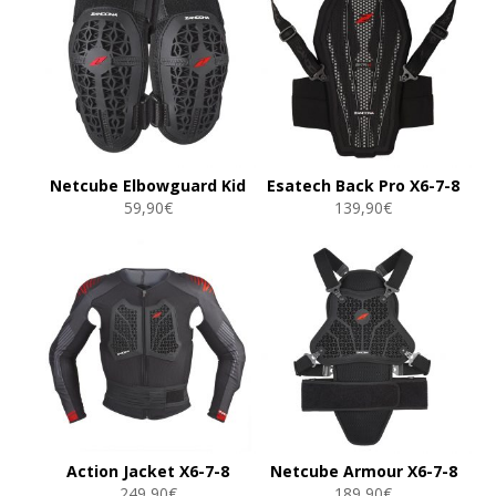
Netcube Elbowguard Kid
Esatech Back Pro X6-7-8
59,90
€
139,90
€
Action Jacket X6-7-8
Netcube Armour X6-7-8
249,90
€
189,90
€