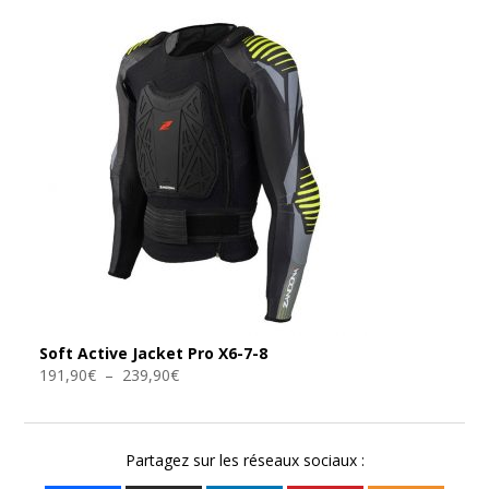
Soft Active Jacket Pro X6-7-8
Plage
191,90
€
–
239,90
€
de
prix :
191,90€
Partagez sur les réseaux sociaux :
à