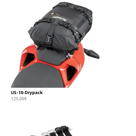
169,00€
à
179,00€
US-10-Drypack
125,00
€