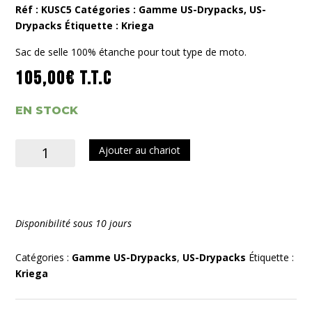
Réf :
KUSC5
Catégories :
Gamme US-Drypacks
,
US-
Drypacks
Étiquette :
Kriega
Sac de selle 100% étanche pour tout type de moto.
105,00
€
T.T.C
EN STOCK
quantité
Ajouter au chariot
de
US-
5-
Drypack
Disponibilité sous 10 jours
Catégories :
Gamme US-Drypacks
,
US-Drypacks
Étiquette :
Kriega