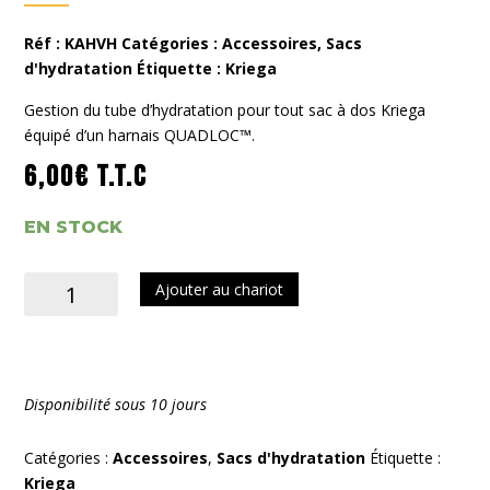
Réf :
KAHVH
Catégories :
Accessoires
,
Sacs
d'hydratation
Étiquette :
Kriega
Gestion du tube d’hydratation pour tout sac à dos Kriega
équipé d’un harnais QUADLOC™.
6,00
€
T.T.C
EN STOCK
quantité
Ajouter au chariot
de
Hydration
Tube
Mount
Disponibilité sous 10 jours
quadloc
harness
Catégories :
Accessoires
,
Sacs d'hydratation
Étiquette :
Kriega