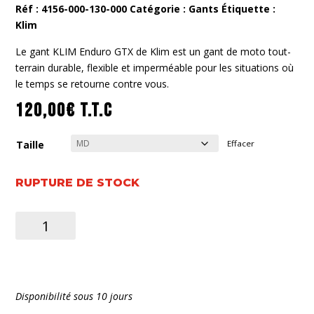
Réf :
4156-000-130-000
Catégorie :
Gants
Étiquette :
Klim
Le gant KLIM Enduro GTX de Klim est un gant de moto tout-
terrain durable, flexible et imperméable pour les situations où
le temps se retourne contre vous.
120,00
€
T.T.C
Taille
Effacer
RUPTURE DE STOCK
quantité
de
Enduro
GTX
Glove
Disponibilité sous 10 jours