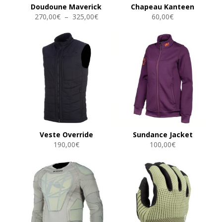
Doudoune Maverick
Chapeau Kanteen
Plage
270,00
€
–
325,00
€
60,00
€
de
prix :
270,00€
à
325,00€
Veste Override
Sundance Jacket
190,00
€
100,00
€