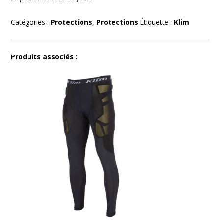
SS
Shirt
Catégories :
Protections
,
Protections
Étiquette :
Klim
Produits associés :